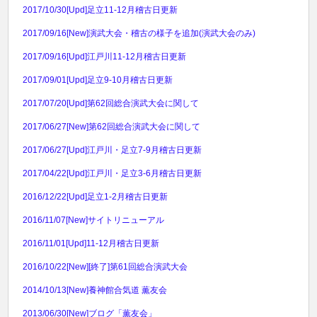
2017/10/30
[Upd]足立11-12月稽古日更新
2017/09/16
[New]演武大会・稽古の様子を追加(演武大会のみ)
2017/09/16
[Upd]江戸川11-12月稽古日更新
2017/09/01
[Upd]足立9-10月稽古日更新
2017/07/20
[Upd]第62回総合演武大会に関して
2017/06/27
[New]第62回総合演武大会に関して
2017/06/27
[Upd]江戸川・足立7-9月稽古日更新
2017/04/22
[Upd]江戸川・足立3-6月稽古日更新
2016/12/22
[Upd]足立1-2月稽古日更新
2016/11/07
[New]サイトリニューアル
2016/11/01
[Upd]11-12月稽古日更新
2016/10/22
[New][終了]第61回総合演武大会
2014/10/13
[New]養神館合気道 薫友会
2013/06/30
[New]ブログ「薫友会」