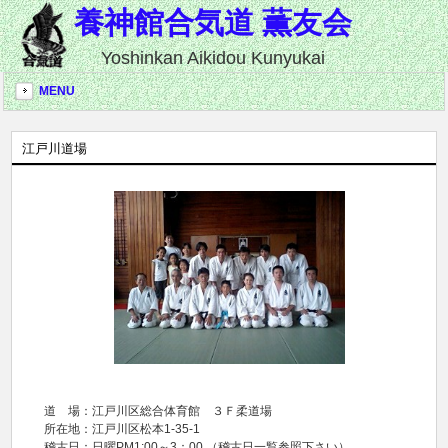
養神館合気道 薫友会
Yoshinkan Aikidou Kunyukai
MENU
江戸川道場
道 場：江戸川区総合体育館 ３Ｆ柔道場
所在地：江戸川区松本1-35-1
稽古日：日曜PM1:00～3：00 （稽古日一覧参照下さい）